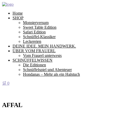
Home
SHOP
Monsterversum
Sweet Table Edition
Safari Edition
Schnüffel-Klassiker
Leckereien
DEINE IDEE. MEIN HANDWERK.
ÜBER VOM FRAUERL
Vom Frauerl unterwegs
SCHNÜFFELWISSEN
Die Editionen
Schnüffelspiel und Abenteuer
Hondanas – Mehr als ein Halstuch
🛒
0
AFFAL