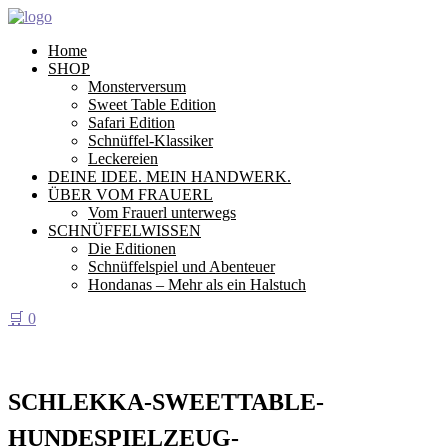
Home
SHOP
Monsterversum
Sweet Table Edition
Safari Edition
Schnüffel-Klassiker
Leckereien
DEINE IDEE. MEIN HANDWERK.
ÜBER VOM FRAUERL
Vom Frauerl unterwegs
SCHNÜFFELWISSEN
Die Editionen
Schnüffelspiel und Abenteuer
Hondanas – Mehr als ein Halstuch
🛒
0
SCHLEKKA-SWEETTABLE-
HUNDESPIELZEUG-