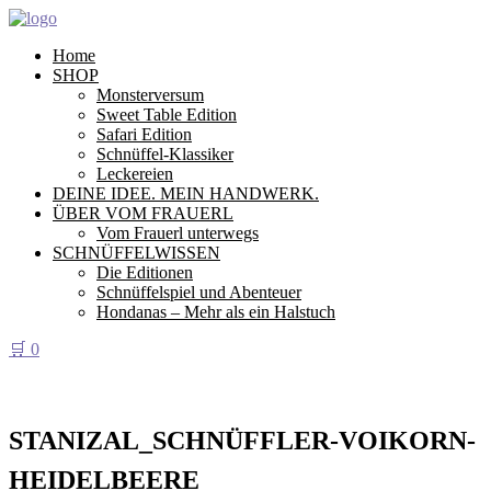
Home
SHOP
Monsterversum
Sweet Table Edition
Safari Edition
Schnüffel-Klassiker
Leckereien
DEINE IDEE. MEIN HANDWERK.
ÜBER VOM FRAUERL
Vom Frauerl unterwegs
SCHNÜFFELWISSEN
Die Editionen
Schnüffelspiel und Abenteuer
Hondanas – Mehr als ein Halstuch
🛒
0
STANIZAL_SCHNÜFFLER-VOIKORN-
HEIDELBEERE