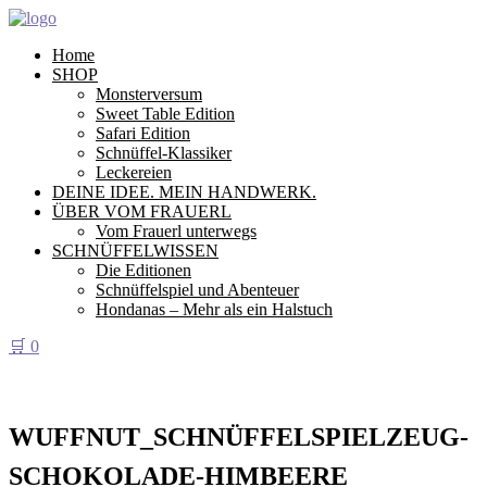
Home
SHOP
Monsterversum
Sweet Table Edition
Safari Edition
Schnüffel-Klassiker
Leckereien
DEINE IDEE. MEIN HANDWERK.
ÜBER VOM FRAUERL
Vom Frauerl unterwegs
SCHNÜFFELWISSEN
Die Editionen
Schnüffelspiel und Abenteuer
Hondanas – Mehr als ein Halstuch
🛒
0
WUFFNUT_SCHNÜFFELSPIELZEUG-
SCHOKOLADE-HIMBEERE