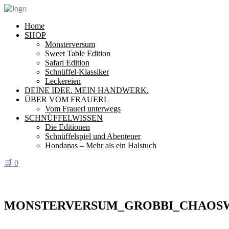
Home
SHOP
Monsterversum
Sweet Table Edition
Safari Edition
Schnüffel-Klassiker
Leckereien
DEINE IDEE. MEIN HANDWERK.
ÜBER VOM FRAUERL
Vom Frauerl unterwegs
SCHNÜFFELWISSEN
Die Editionen
Schnüffelspiel und Abenteuer
Hondanas – Mehr als ein Halstuch
🛒
0
MONSTERVERSUM_GROBBI_CHAOSW