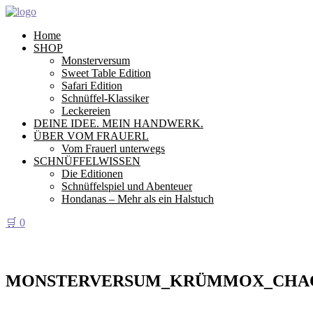
Home
SHOP
Monsterversum
Sweet Table Edition
Safari Edition
Schnüffel-Klassiker
Leckereien
DEINE IDEE. MEIN HANDWERK.
ÜBER VOM FRAUERL
Vom Frauerl unterwegs
SCHNÜFFELWISSEN
Die Editionen
Schnüffelspiel und Abenteuer
Hondanas – Mehr als ein Halstuch
🛒
0
MONSTERVERSUM_KRÜMMOX_CHAO