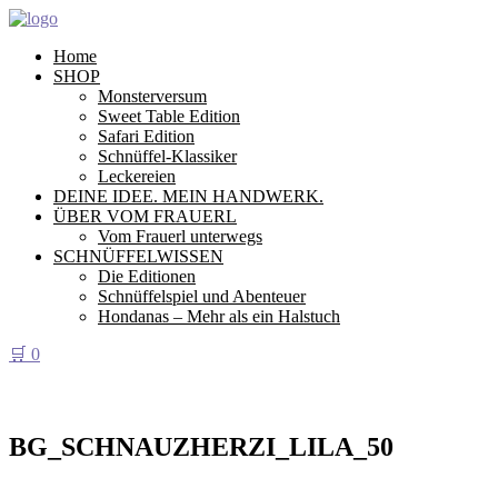
Home
SHOP
Monsterversum
Sweet Table Edition
Safari Edition
Schnüffel-Klassiker
Leckereien
DEINE IDEE. MEIN HANDWERK.
ÜBER VOM FRAUERL
Vom Frauerl unterwegs
SCHNÜFFELWISSEN
Die Editionen
Schnüffelspiel und Abenteuer
Hondanas – Mehr als ein Halstuch
🛒
0
BG_SCHNAUZHERZI_LILA_50