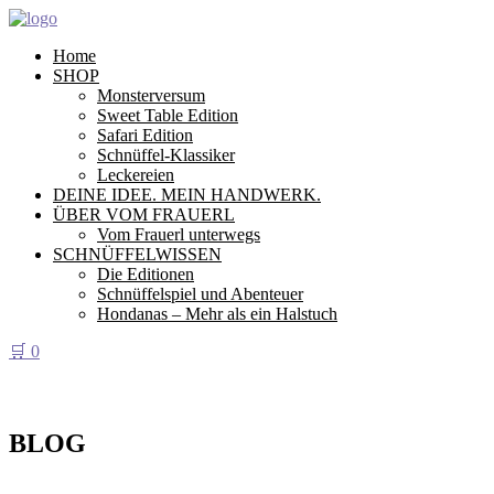
Home
SHOP
Monsterversum
Sweet Table Edition
Safari Edition
Schnüffel-Klassiker
Leckereien
DEINE IDEE. MEIN HANDWERK.
ÜBER VOM FRAUERL
Vom Frauerl unterwegs
SCHNÜFFELWISSEN
Die Editionen
Schnüffelspiel und Abenteuer
Hondanas – Mehr als ein Halstuch
🛒
0
BLOG