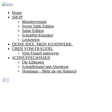
Home
SHOP
Monsterversum
Sweet Table Edition
Safari Edition
Schnüffel-Klassiker
Leckereien
DEINE IDEE. MEIN HANDWERK.
ÜBER VOM FRAUERL
Vom Frauerl unterwegs
SCHNÜFFELWISSEN
Die Editionen
Schnüffelspiel und Abenteuer
Hondanas – Mehr als ein Halstuch
🛒
0