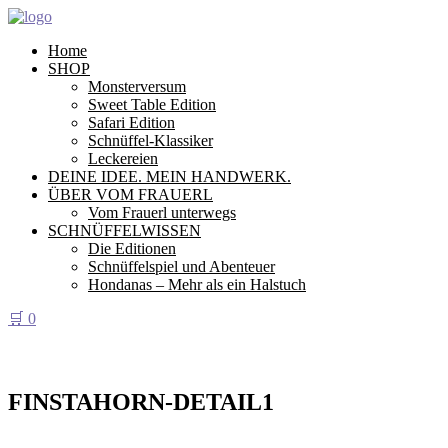
Home
SHOP
Monsterversum
Sweet Table Edition
Safari Edition
Schnüffel-Klassiker
Leckereien
DEINE IDEE. MEIN HANDWERK.
ÜBER VOM FRAUERL
Vom Frauerl unterwegs
SCHNÜFFELWISSEN
Die Editionen
Schnüffelspiel und Abenteuer
Hondanas – Mehr als ein Halstuch
🛒
0
FINSTAHORN-DETAIL1