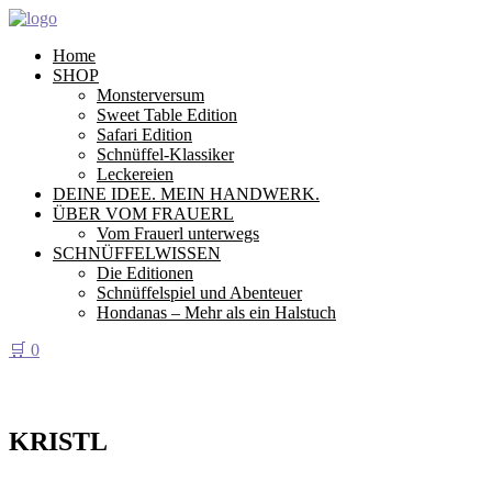
Home
SHOP
Monsterversum
Sweet Table Edition
Safari Edition
Schnüffel-Klassiker
Leckereien
DEINE IDEE. MEIN HANDWERK.
ÜBER VOM FRAUERL
Vom Frauerl unterwegs
SCHNÜFFELWISSEN
Die Editionen
Schnüffelspiel und Abenteuer
Hondanas – Mehr als ein Halstuch
🛒
0
KRISTL