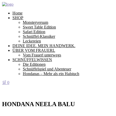
Home
SHOP
Monsterversum
Sweet Table Edition
Safari Edition
Schnüffel-Klassiker
Leckereien
DEINE IDEE. MEIN HANDWERK.
ÜBER VOM FRAUERL
Vom Frauerl unterwegs
SCHNÜFFELWISSEN
Die Editionen
Schnüffelspiel und Abenteuer
Hondanas – Mehr als ein Halstuch
🛒
0
HONDANA NEELA BALU