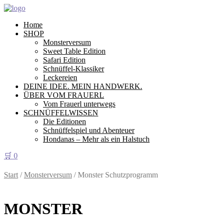
Home
SHOP
Monsterversum
Sweet Table Edition
Safari Edition
Schnüffel-Klassiker
Leckereien
DEINE IDEE. MEIN HANDWERK.
ÜBER VOM FRAUERL
Vom Frauerl unterwegs
SCHNÜFFELWISSEN
Die Editionen
Schnüffelspiel und Abenteuer
Hondanas – Mehr als ein Halstuch
🛒
0
Start
/
Monsterversum
/ Monster Schutzprogramm
MONSTER