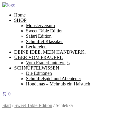
Home
SHOP
Monsterversum
Sweet Table Edition
Safari Edition
Schnüffel-Klassiker
Leckereien
DEINE IDEE. MEIN HANDWERK.
ÜBER VOM FRAUERL
Vom Frauerl unterwegs
SCHNÜFFELWISSEN
Die Editionen
Schnüffelspiel und Abenteuer
Hondanas – Mehr als ein Halstuch
🛒
0
Start
/
Sweet Table Edition
/ Schlekka