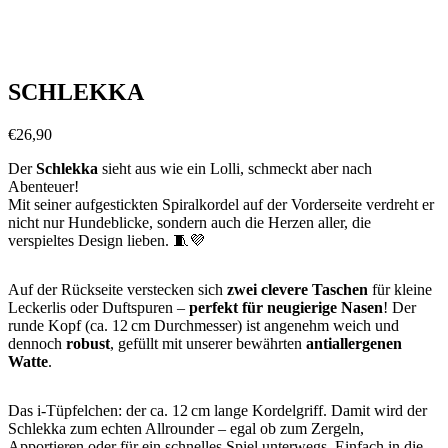
SCHLEKKA
€
26,90
Der
Schlekka
sieht aus wie ein Lolli, schmeckt aber nach
Abenteuer!
Mit seiner aufgestickten Spiralkordel auf der Vorderseite verdreht er
nicht nur Hundeblicke, sondern auch die Herzen aller, die
verspieltes Design lieben. 🧵💜
Auf der Rückseite verstecken sich
zwei clevere Taschen
für kleine
Leckerlis oder Duftspuren –
perfekt für neugierige Nasen
! Der
runde Kopf (ca. 12 cm Durchmesser) ist angenehm weich und
dennoch
robust
, gefüllt mit unserer bewährten
antiallergenen
Watte
.
Das i-Tüpfelchen: der ca. 12 cm lange Kordelgriff. Damit wird der
Schlekka zum echten Allrounder – egal ob zum Zergeln,
Apportieren oder für ein schnelles Spiel unterwegs. Einfach in die