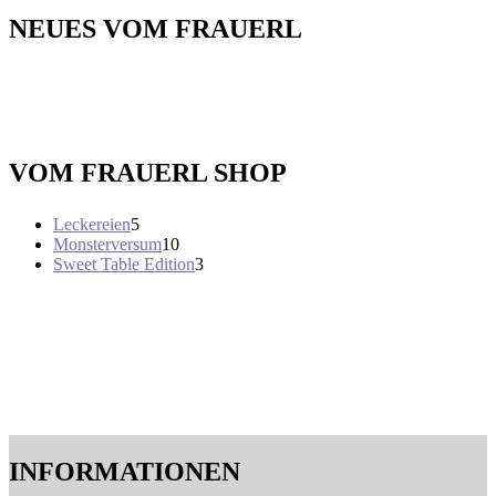
NEUES VOM FRAUERL
VOM FRAUERL SHOP
5
Leckereien
5
Produkte
10
Monsterversum
10
Produkte
3
Sweet Table Edition
3
Produkte
INFORMATIONEN