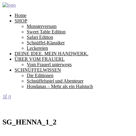
Home
SHOP
Monsterversum
Sweet Table Edition
Safari Edition
Schnüffel-Klassiker
Leckereien
DEINE IDEE. MEIN HANDWERK.
ÜBER VOM FRAUERL
Vom Frauerl unterwegs
SCHNÜFFELWISSEN
Die Editionen
Schnüffelspiel und Abenteuer
Hondanas – Mehr als ein Halstuch
🛒
0
SG_HENNA_1_2