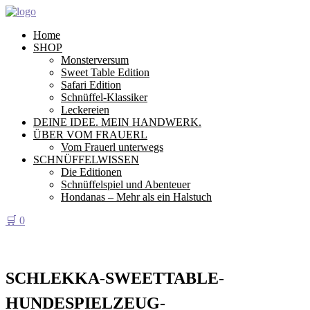
Home
SHOP
Monsterversum
Sweet Table Edition
Safari Edition
Schnüffel-Klassiker
Leckereien
DEINE IDEE. MEIN HANDWERK.
ÜBER VOM FRAUERL
Vom Frauerl unterwegs
SCHNÜFFELWISSEN
Die Editionen
Schnüffelspiel und Abenteuer
Hondanas – Mehr als ein Halstuch
🛒
0
SCHLEKKA-SWEETTABLE-
HUNDESPIELZEUG-