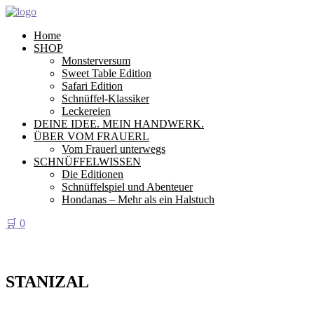
Home
SHOP
Monsterversum
Sweet Table Edition
Safari Edition
Schnüffel-Klassiker
Leckereien
DEINE IDEE. MEIN HANDWERK.
ÜBER VOM FRAUERL
Vom Frauerl unterwegs
SCHNÜFFELWISSEN
Die Editionen
Schnüffelspiel und Abenteuer
Hondanas – Mehr als ein Halstuch
🛒
0
STANIZAL