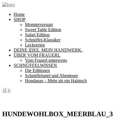
Home
SHOP
Monsterversum
Sweet Table Edition
Safari Edition
Schnüffel-Klassiker
Leckereien
DEINE IDEE. MEIN HANDWERK.
ÜBER VOM FRAUERL
Vom Frauerl unterwegs
SCHNÜFFELWISSEN
Die Editionen
Schnüffelspiel und Abenteuer
Hondanas – Mehr als ein Halstuch
🛒
0
HUNDEWOHLBOX_MEERBLAU_3