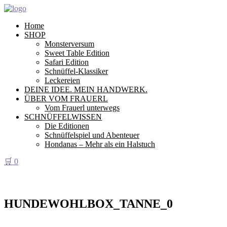
Home
SHOP
Monsterversum
Sweet Table Edition
Safari Edition
Schnüffel-Klassiker
Leckereien
DEINE IDEE. MEIN HANDWERK.
ÜBER VOM FRAUERL
Vom Frauerl unterwegs
SCHNÜFFELWISSEN
Die Editionen
Schnüffelspiel und Abenteuer
Hondanas – Mehr als ein Halstuch
🛒
0
HUNDEWOHLBOX_TANNE_0