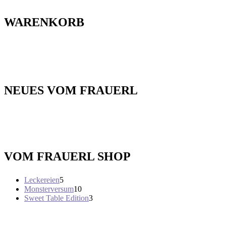
WARENKORB
NEUES VOM FRAUERL
VOM FRAUERL SHOP
5
Leckereien
5
Produkte
10
Monsterversum
10
Produkte
3
Sweet Table Edition
3
Produkte