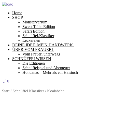
Home
SHOP
Monsterversum
Sweet Table Edition
Safari Edition
Schnüffel-Klassiker
Leckereien
DEINE IDEE. MEIN HANDWERK.
ÜBER VOM FRAUERL
Vom Frauerl unterwegs
SCHNÜFFELWISSEN
Die Editionen
Schnüffelspiel und Abenteuer
Hondanas – Mehr als ein Halstuch
🛒
0
Start
/
Schnüffel Klassiker
/ Koalabehr