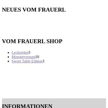
NEUES VOM FRAUERL
VOM FRAUERL SHOP
5
Leckereien
5
Produkte
10
Monsterversum
10
Produkte
3
Sweet Table Edition
3
Produkte
INFORMATIONEN