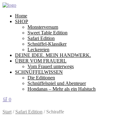
Home
SHOP
Monsterversum
Sweet Table Edition
Safari Edition
Schnüffel-Klassiker
Leckereien
DEINE IDEE. MEIN HANDWERK.
ÜBER VOM FRAUERL
Vom Frauerl unterwegs
SCHNÜFFELWISSEN
Die Editionen
Schnüffelspiel und Abenteuer
Hondanas – Mehr als ein Halstuch
🛒
0
Start
/
Safari Edition
/ Schiraffe